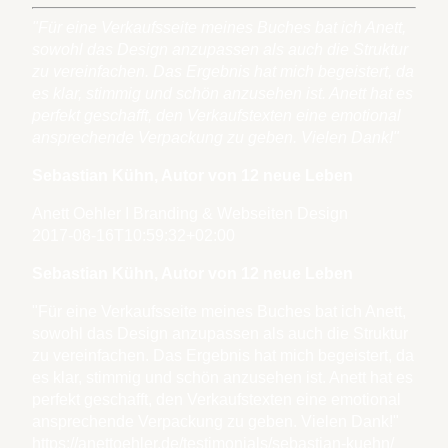
"Für eine Verkaufsseite meines Buches bat ich Anett,
sowohl das Design anzupassen als auch die Struktur
zu vereinfachen. Das Ergebnis hat mich begeistert, da
es klar, stimmig und schön anzusehen ist. Anett hat es
perfekt geschafft, den Verkaufstexten eine emotional
ansprechende Verpackung zu geben. Vielen Dank!"
Sebastian Kühn, Autor von 12 neue Leben
Anett Oehler I Branding & Webseiten Design
2017-08-16T10:59:32+02:00
Sebastian Kühn, Autor von 12 neue Leben
"Für eine Verkaufsseite meines Buches bat ich Anett,
sowohl das Design anzupassen als auch die Struktur
zu vereinfachen. Das Ergebnis hat mich begeistert, da
es klar, stimmig und schön anzusehen ist. Anett hat es
perfekt geschafft, den Verkaufstexten eine emotional
ansprechende Verpackung zu geben. Vielen Dank!"
https://anettoehler.de/testimonials/sebastian-kuehn/