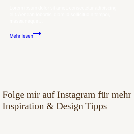
Lorem ipsum dolor sit amet, consectetur adipiscing
elit. Aenean lobortis, diam id sollicitudin tempor,
massa neque…
How
Mehr lesen
to
Land
Your
Dream
Clients
Folge mir auf Instagram für mehr
Inspiration & Design Tipps