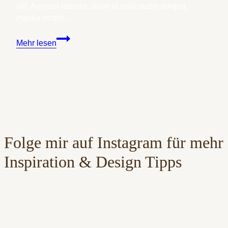
elit. Aenean lobortis, diam id sollicitudin tempor,
massa neque…
Floral
Mehr lesen
Art
Print
Giveaway
Folge mir auf Instagram für mehr
Inspiration & Design Tipps