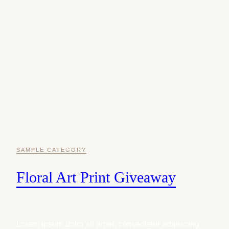
Zum
Inhalt
springen
SAMPLE CATEGORY
Floral Art Print Giveaway
12. NOVEMBER 2020
Lorem ipsum dolor sit amet, consectetur adipiscing